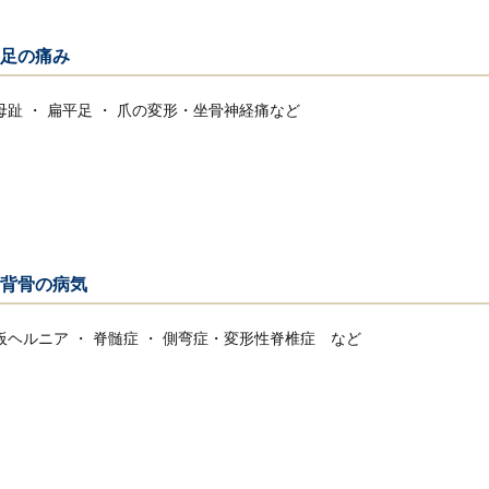
足の痛み
母趾 ・ 扁平足 ・ 爪の変形・坐骨神経痛など
背骨の病気
板ヘルニア ・ 脊髄症 ・ 側弯症・変形性脊椎症 など