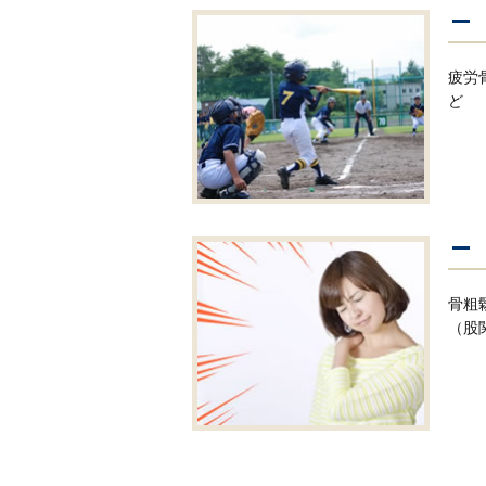
疲労
ど
骨粗
（股