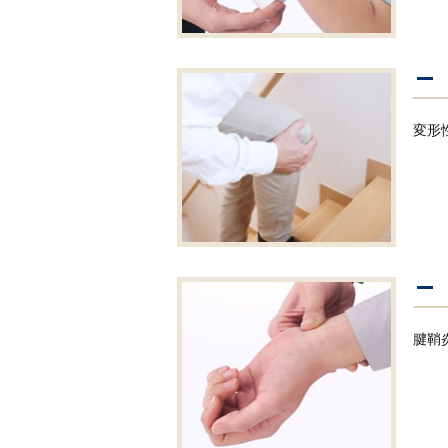
変形
腱鞘