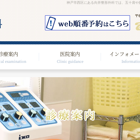
神戸市西区にある向井整形外科では、五十肩や
診療案内
医院案内
インフォメー
al examination
Clinic guidance
Informati