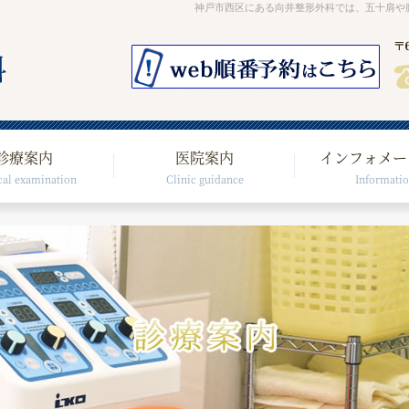
神戸市西区にある向井整形外科では、五十肩や
診療案内
医院案内
インフォメー
al examination
Clinic guidance
Informati